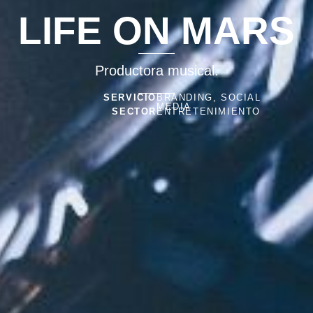
LIFE ON MARS
Productora musical.
SERVICIO
BRANDING, SOCIAL
MEDIA
SECTOR
ENTRETENIMIENTO