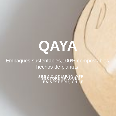
QAYA
Empaques sustentables,100% compostables,
hechos de plantas.
SERVICIO
DISEÑO WEB
SECTOR
EMPAQUES
PAÍSES
PERÚ, CHILE