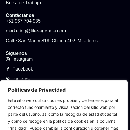
Bolsa de Trabajo
Contáctanos
+51 967 704 935
marketing@like-agencia.com
Calle San Martin 818, Oficina 402, Miraflores
Síguenos
Instagram
Facebook
Pinterest
LinkedIn
Políticas de Privacidad
TikTok
Este sitio web utiliza cookies propias y de terceros para el
correcto funcionamiento y visualización del sitio web por
Youtube
parte del usuario, así como la recogida de estadísticas tal
y como se recoge en la política de cookies en la columna
Bolsa de Trabajo
"finalidad". Puede cambiar la configuración u obtener más